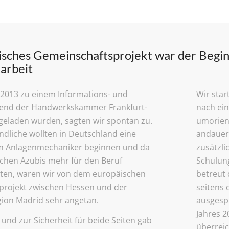
isches Gemeinschaftsprojekt war der Begin
arbeit
l 2013 zu einem Informations- und
Wir star
end der Handwerkskammer Frankfurt-
nach ei
geladen wurden, sagten wir spontan zu.
umorient
ndliche wollten in Deutschland eine
andauern
m Anlagenmechaniker beginnen und da
zusätzli
schen Azubis mehr für den Beruf
Schulung
ten, waren wir von dem europäischen
betreut 
projekt zwischen Hessen und der
seitens 
ion Madrid sehr angetan.
ausgespr
Jahres 2
und zur Sicherheit für beide Seiten gab
überreic