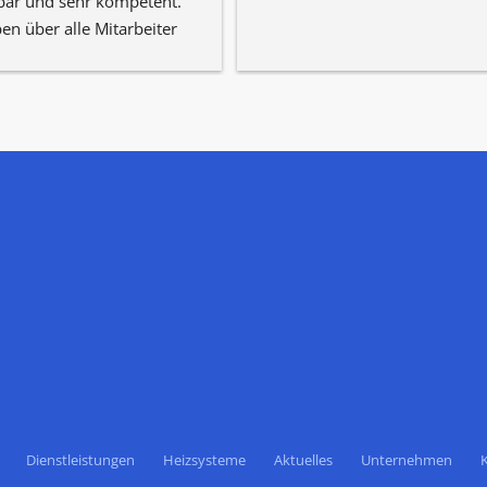
bar und sehr kompetent. 
en über alle Mitarbeiter 
itives zu berichten.
Dienstleistungen
Heizsysteme
Aktuelles
Unternehmen
K