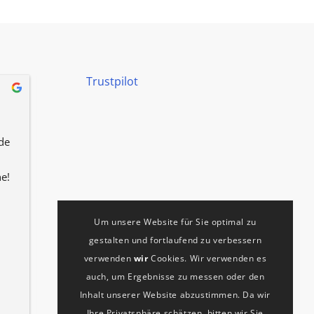
Trustpilot
Katharina Kellermann
vor 8 Monaten
e 
Hat alles super gut funktioniert. 
Immer pünktlich, sauber, 
e!
freundlich, schnell! Wir sind sehr 
zufrieden!
Um unsere Website für Sie optimal zu
gestalten und fortlaufend zu verbessern
verwenden
wir
Cookies. Wir verwenden es
auch, um Ergebnisse zu messen oder den
Inhalt unserer Website abzustimmen. Da wir
Ihre Privatsphäre schätzen, bitten wir Sie