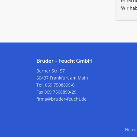
erreich
Wir hab
nur Pos
Bruder + Feucht GmbH
Berner Str. 57
60437 Frankfurt am Main
Tel. 069 7508899-0
Fax 069 7508899-29
firma@bruder-feucht.de
Home