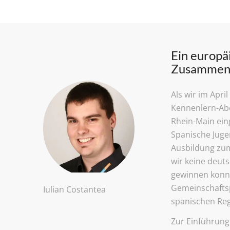
Ein europä
Zusammen
Als wir im Apri
Kennenlern-Ab
Rhein-Main ein
Spanische Juge
Ausbildung zu
wir keine deut
gewinnen konn
Gemeinschafts
Iulian Costantea
spanischen Reg
Zur Einführung 