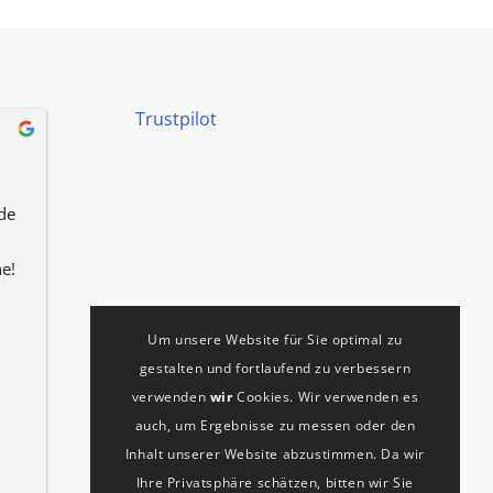
Trustpilot
Katharina Kellermann
vor 8 Monaten
e 
Hat alles super gut funktioniert. 
Immer pünktlich, sauber, 
e!
freundlich, schnell! Wir sind sehr 
zufrieden!
Um unsere Website für Sie optimal zu
gestalten und fortlaufend zu verbessern
verwenden
wir
Cookies. Wir verwenden es
auch, um Ergebnisse zu messen oder den
Inhalt unserer Website abzustimmen. Da wir
Ihre Privatsphäre schätzen, bitten wir Sie