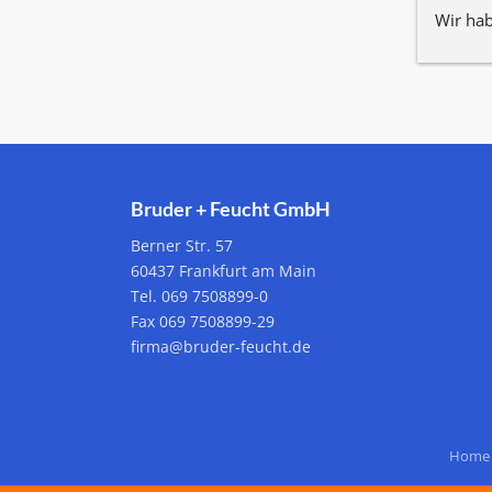
Wir hab
nur Pos
Bruder + Feucht GmbH
Berner Str. 57
60437 Frankfurt am Main
Tel. 069 7508899-0
Fax 069 7508899-29
firma@bruder-feucht.de
Home