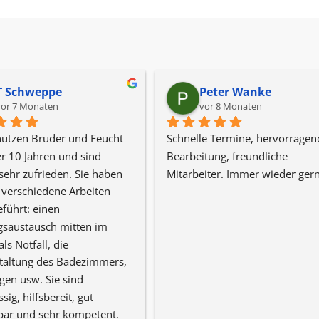
T Schweppe
Peter Wanke
vor 7 Monaten
vor 8 Monaten
utzen Bruder und Feucht 
Schnelle Termine, hervorragend
er 10 Jahren und sind 
Bearbeitung, freundliche 
ehr zufrieden. Sie haben 
Mitarbeiter. Immer wieder gern
 verschiedene Arbeiten 
führt: einen 
saustausch mitten im 
ls Notfall, die 
altung des Badezimmers, 
en usw. Sie sind 
sig, hilfsbereit, gut 
bar und sehr kompetent. 