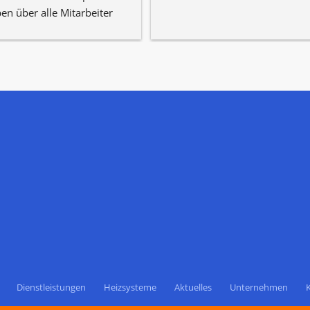
en über alle Mitarbeiter 
itives zu berichten.
Dienstleistungen
Heizsysteme
Aktuelles
Unternehmen
K