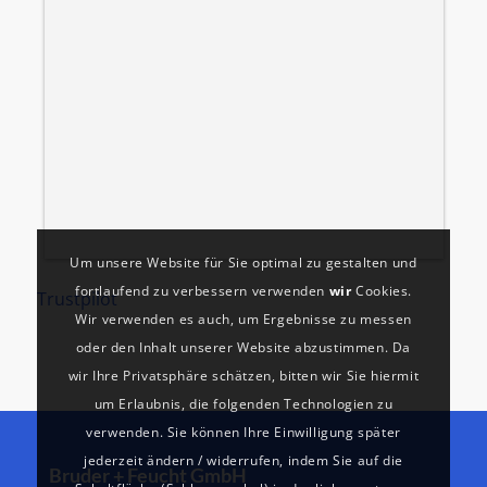
d
i
B
z
k
P
Um unsere Website für Sie optimal zu gestalten und
fortlaufend zu verbessern verwenden
wir
Cookies.
Trustpilot
Wir verwenden es auch, um Ergebnisse zu messen
oder den Inhalt unserer Website abzustimmen. Da
wir Ihre Privatsphäre schätzen, bitten wir Sie hiermit
um Erlaubnis, die folgenden Technologien zu
verwenden. Sie können Ihre Einwilligung später
jederzeit ändern / widerrufen, indem Sie auf die
Bruder + Feucht GmbH