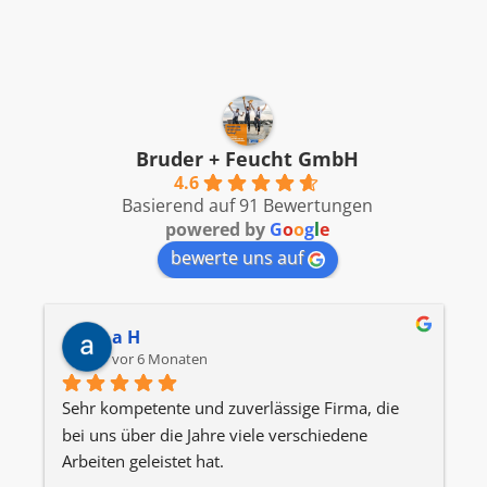
Bruder + Feucht GmbH
4.6
Basierend auf 91 Bewertungen
powered by
G
o
o
g
l
e
bewerte uns auf
a H
vor 6 Monaten
Sehr kompetente und zuverlässige Firma, die 
W
bei uns über die Jahre viele verschiedene 
J
Arbeiten geleistet hat.
h