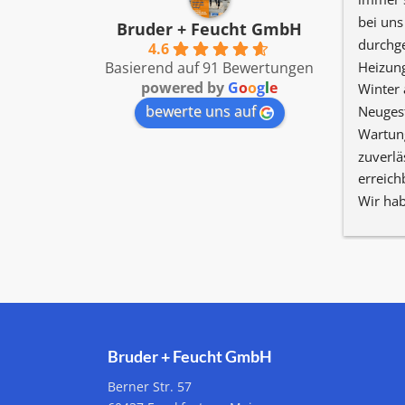
Wir sind 
geleistet hat.
bei uns
Bruder + Feucht GmbH
 und 
durchge
4.6
Heizung
Basierend auf 91 Bewertungen
powered by
G
o
o
g
l
e
Winter a
bewerte uns auf
Neugest
Wartung
zuverläs
erreich
Wir hab
nur Pos
Bruder + Feucht GmbH
Berner Str. 57