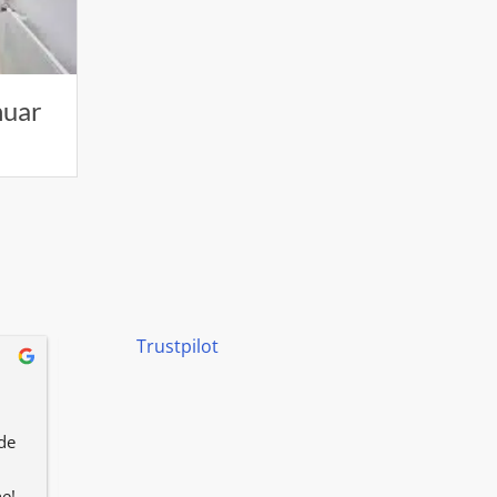
nuar
Trustpilot
Katharina Kellermann
vor 8 Monaten
e 
Hat alles super gut funktioniert. 
Immer pünktlich, sauber, 
e!
freundlich, schnell! Wir sind sehr 