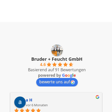
Bruder + Feucht GmbH
4.6
Basierend auf 91 Bewertungen
powered by
G
o
o
g
l
e
bewerte uns auf
a H
vor 6 Monaten