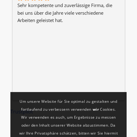
Sehr kompetente und zuverlässige Firma, die 
W
bei uns über die Jahre viele verschiedene 
J
Arbeiten geleistet hat.
h
d
i
B
z
k
P
Um unsere Website für Sie optimal zu gestalten und
fortlaufend zu verbessern verwenden
wir
Cookies.
Trustpilot
Wir verwenden es auch, um Ergebnisse zu messen
oder den Inhalt unserer Website abzustimmen. Da
wir Ihre Privatsphäre schätzen, bitten wir Sie hiermit