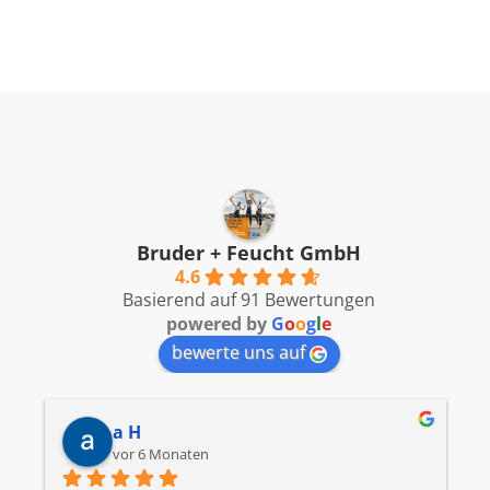
Bruder + Feucht GmbH
4.6
Basierend auf 91 Bewertungen
powered by
G
o
o
g
l
e
bewerte uns auf
a H
vor 6 Monaten