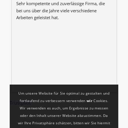
Sehr kompetente und zuverlässige Firma, die 
W
bei uns über die Jahre viele verschiedene 
J
Arbeiten geleistet hat.
h
d
i
B
z
k
P
Um unsere Website für Sie optimal zu gestalten und
fortlaufend zu verbessern verwenden
wir
Cookies.
Trustpilot
Wir verwenden es auch, um Ergebnisse zu messen
oder den Inhalt unserer Website abzustimmen. Da
wir Ihre Privatsphäre schätzen, bitten wir Sie hiermit