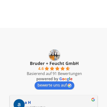
Bruder + Feucht GmbH
4.6
Basierend auf 91 Bewertungen
powered by
G
o
o
g
l
e
bewerte uns auf
a H