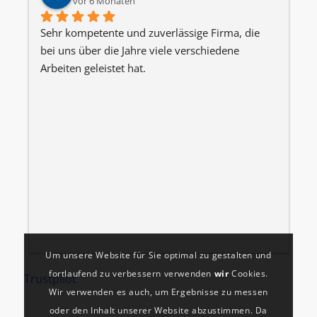
vor 6 Monaten
Sehr kompetente und zuverlässige Firma, die 
W
bei uns über die Jahre viele verschiedene 
J
Arbeiten geleistet hat.
h
d
i
B
z
k
P
Um unsere Website für Sie optimal zu gestalten und
fortlaufend zu verbessern verwenden
wir
Cookies.
Trustpilot
Wir verwenden es auch, um Ergebnisse zu messen
oder den Inhalt unserer Website abzustimmen. Da