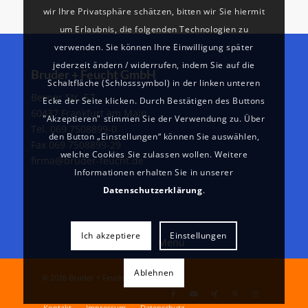
wir Ihre Privatsphäre schätzen, bitten wir Sie hiermit
um Erlaubnis, die folgenden Technologien zu
verwenden. Sie können Ihre Einwilligung später
jederzeit ändern / widerrufen, indem Sie auf die
Bruder + Feucht GmbH
Schaltfläche (Schlosssymbol) in der linken unteren
Berner Str. 57
Ecke der Seite klicken. Durch Bestätigen des Buttons
60437 Frankfurt am Main
"Akzeptieren" stimmen Sie der Verwendung zu. Über
Tel. 069 7508899-0
den Button „Einstellungen“ können Sie auswählen,
Fax 069 7508899-29
welche Cookies Sie zulassen wollen. Weitere
firma@bruder-feucht.de
Informationen erhalten Sie in unserer
Datenschutzerklärung
.
Ich akzeptiere
Einstellungen
Menü
Ablehnen
©
2026 Bruder + Feucht GmbH
Kontakt
Impressum
Datenschutz